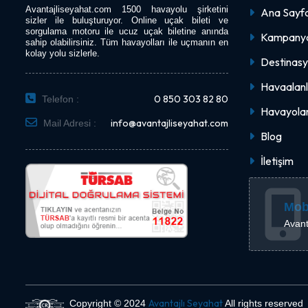
Avantajliseyahat.com 1500 havayolu şirketini
Ana Sayf
sizler ile buluşturuyor. Online uçak bileti ve
sorgulama motoru ile ucuz uçak biletine anında
Kampanya
sahip olabilirsiniz. Tüm havayolları ile uçmanın en
kolay yolu sizlerle.
Destinasy
Havaalanl
0 850 303 82 80
Telefon :
Havayolar
info@avantajliseyahat.com
Mail Adresi :
Blog
İletişim
Mob
Avant
Avantajlı Seyahat
Copyright © 2024
All rights reserved