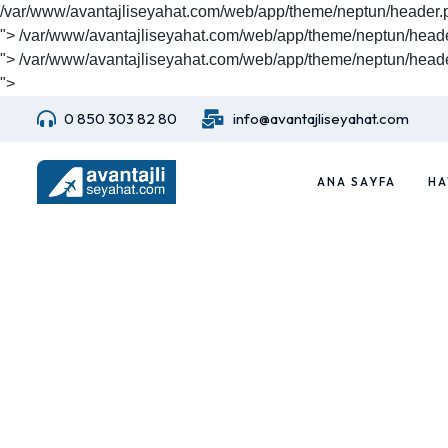
/var/www/avantajliseyahat.com/web/app/theme/neptun/header.
">
/var/www/avantajliseyahat.com/web/app/theme/neptun/heade
">
/var/www/avantajliseyahat.com/web/app/theme/neptun/heade
">
0 850 303 82 80
info@avantajliseyahat.com
ANA SAYFA
HA