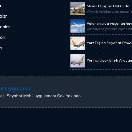
a
Miami Uçuşları Hakkında
Yayın ile belirtilen uygulamalar 
lar
Valensiya'da yaşanan hava
onlar
Valensiya'da yaşanan hava fırtı
arı
Yurt Dışına Seyahat Etme
Uçak Bileti Kampanyası.
ı
Yurt içi Uçak Bileti Araya
Fiyat Önerisi
il Uygulama:
ajlı Seyahat Mobil uygulaması Çok Yakında...