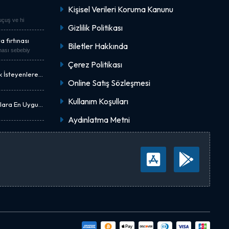
Kişisel Verileri Koruma Kanunu
"uçuş ve hi
Gizlilik Politikası
 fırtınası
Biletler Hakkında
nası sebebiy
Çerez Politikası
k İsteyenlere
Online Satış Sözleşmesi
Kullanım Koşulları
nlara En Uygun
Aydınlatma Metni