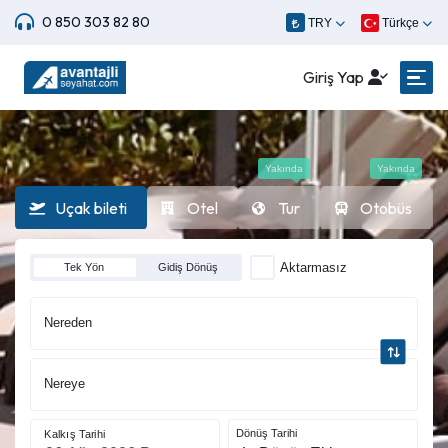
0 850 303 82 80
TRY
Türkçe
Giriş Yap
Yakında
Yakında
Uçak bileti
Otel
Tur
Otobüs
Aktarmasız
Tek Yön
Gidiş Dönüş
Nereden
Nereye
Dönüş Tarihi
Kalkış Tarihi