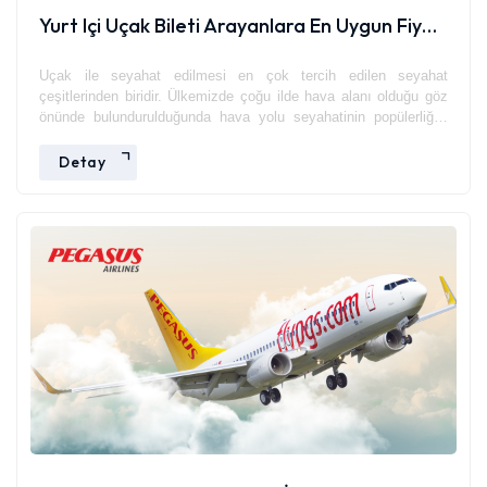
Yurt Içi Uçak Bileti Arayanlara En Uygun Fiyat Önerisi
Uçak ile seyahat edilmesi en çok tercih edilen seyahat
çeşitlerinden biridir. Ülkemizde çoğu ilde hava alanı olduğu göz
önünde bulundurulduğunda hava yolu seyahatinin popülerliğini
her geçen gün arttırdığını kolaylıkla görmek mümkündür. yurt
içine yapacak olduğunuz seyahatin ekonomik olarak en maliyetli
Detay
kısmını uçak bileti kısmı oluşturacaktır.bu yüzden uçak biletini
ne kadar uygun fiyata satın alırsanız ekonomik olarak
seyahatiniz o denli rahat geçecektir. yurt içi uçak biletinizi en
ucuz yolla satın almanın yolu erken rezervasyondan geçer. uçak
bileti alacağınız tarihten 1,5- 2 ay öncesinde uçak bileti satın
alırsanız ekonomik olarak kar etmiş olursunuz. azal hava yolları
müşteri hizmetleri ile görüşerek en uygun tarihteki uçak bileti
fiyatları hakkında detaylı bilgi edinebilirsiniz.en ucuz yurt İçi
bileti ne zaman satın alınır?seyahat edeceğiniz bölgeye göre
ucuz uçak bileti bulmak farklı dönemlere denk gelebilir. Örneğin
sıcak şehirlere kışın satılan uçak bileti fiyatları çok daha pahalı
olacaktır. Çünkü çoğu kimse kış aylarında sıcak şehirlere
gitmeyi tercih edeceği için o dönemde uçak bileti fiyatları artış
gösterecektir.genel olarak uçuşlar öğlen saatlerinde olduğu için
uçak bileti satın alırken bu ayrıntıya dikkat ederek kişilerin çok