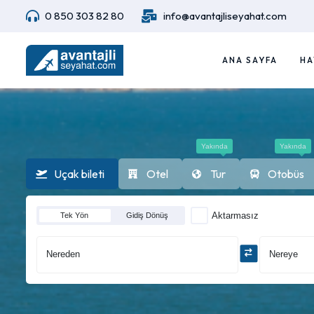
0 850 303 82 80
info@avantajliseyahat.com
ANA SAYFA
HA
Yakında
Yakında
Uçak bileti
Otel
Tur
Otobüs
Aktarmasız
Tek Yön
Gidiş Dönüş
Nereden
Nereye