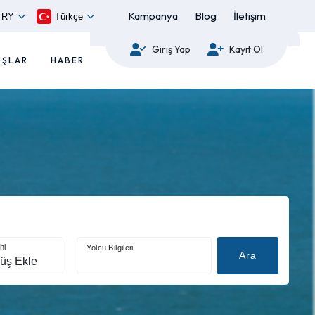
Kampanya
Blog
İletişim
TRY
Türkçe
Giriş Yap
Kayıt Ol
UŞLAR
HABER
hi
Yolcu Bilgileri
Ara
üş Ekle