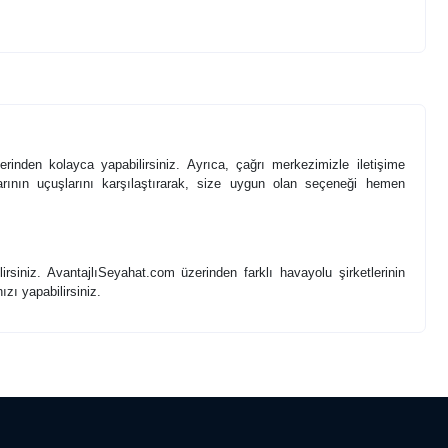
rinden kolayca yapabilirsiniz. Ayrıca, çağrı merkezimizle iletişime
larının uçuşlarını karşılaştırarak, size uygun olan seçeneği hemen
lirsiniz. AvantajlıSeyahat.com üzerinden farklı havayolu şirketlerinin
ızı yapabilirsiniz.