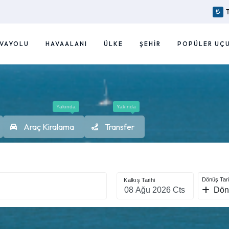
VAYOLU
HAVAALANI
ÜLKE
ŞEHIR
POPÜLER UÇ
Yakında
Yakında
Araç Kiralama
Transfer
Dönüş Tari
Kalkış Tarihi
Dön