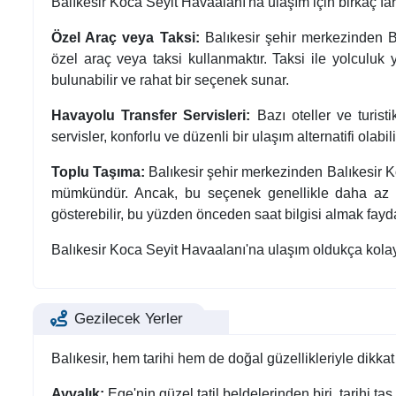
Balıkesir Koca Seyit Havaalanı'na ulaşım için birkaç fa
Özel Araç veya Taksi:
Balıkesir şehir merkezinden Ba
özel araç veya taksi kullanmaktır. Taksi ile yolculuk 
bulunabilir ve rahat bir seçenek sunar.
Havayolu Transfer Servisleri:
Bazı oteller ve turist
servisler, konforlu ve düzenli bir ulaşım alternatifi olabilir
Toplu Taşıma:
Balıkesir şehir merkezinden Balıkesir K
mümkündür. Ancak, bu seçenek genellikle daha az kon
gösterebilir, bu yüzden önceden saat bilgisi almak faydal
Balıkesir Koca Seyit Havaalanı'na ulaşım oldukça kolay v
Gezilecek Yerler
Balıkesir, hem tarihi hem de doğal güzellikleriyle dikkat
Ayvalık:
Ege'nin güzel tatil beldelerinden biri, tarihi taş 