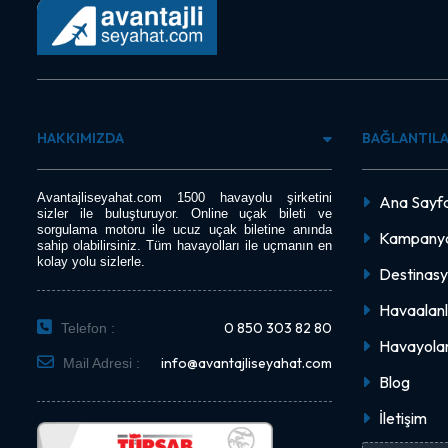
HAKKIMIZDA
BAĞLANTIL
Avantajliseyahat.com 1500 havayolu şirketini
Ana Sayf
sizler ile buluşturuyor. Online uçak bileti ve
sorgulama motoru ile ucuz uçak biletine anında
Kampanya
sahip olabilirsiniz. Tüm havayolları ile uçmanın en
kolay yolu sizlerle.
Destinasy
Havaalanl
0 850 303 82 80
Telefon :
Havayolar
info@avantajliseyahat.com
Mail Adresi :
Blog
İletişim