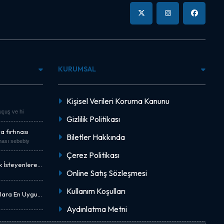
KURUMSAL
Kişisel Verileri Koruma Kanunu
"uçuş ve hi
Gizlilik Politikası
 fırtınası
Biletler Hakkında
nası sebebiy
Çerez Politikası
k İsteyenlere
Online Satış Sözleşmesi
Kullanım Koşulları
nlara En Uygun
Aydınlatma Metni