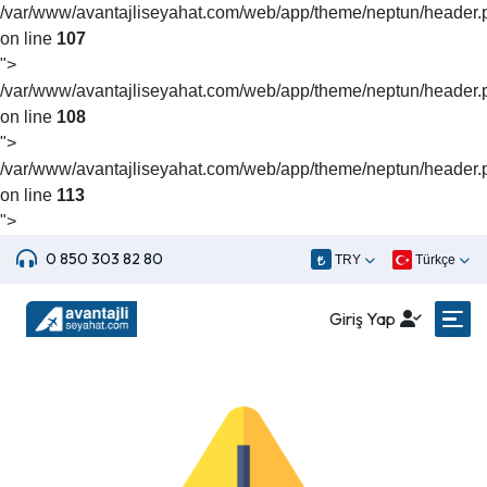
/var/www/avantajliseyahat.com/web/app/theme/neptun/header.
on line
107
">
/var/www/avantajliseyahat.com/web/app/theme/neptun/header.
on line
108
">
/var/www/avantajliseyahat.com/web/app/theme/neptun/header.
on line
113
">
0 850 303 82 80
TRY
Türkçe
Giriş Yap