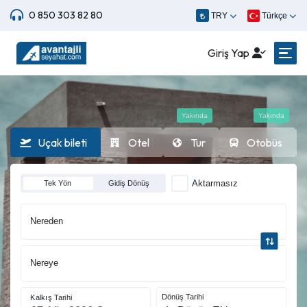
0 850 303 82 80
TRY
Türkçe
Giriş Yap
Yakında
Yakında
Uçak bileti
Otel
Tur
Otobüs
Aktarmasız
Tek Yön
Gidiş Dönüş
Nereden
Nereye
Dönüş Tarihi
Kalkış Tarihi