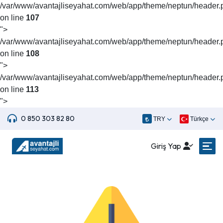
/var/www/avantajliseyahat.com/web/app/theme/neptun/header.
on line
107
">
/var/www/avantajliseyahat.com/web/app/theme/neptun/header.
on line
108
">
/var/www/avantajliseyahat.com/web/app/theme/neptun/header.
on line
113
">
0 850 303 82 80
TRY
Türkçe
Giriş Yap