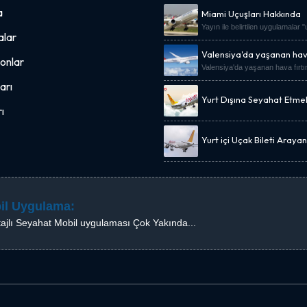
a
Miami Uçuşları Hakkında
Yayın ile belirtilen uygulamalar 
lar
Valensiya'da yaşanan hava
onlar
Valensiya'da yaşanan hava fırtı
arı
Yurt Dışına Seyahat Etme
Uçak Bileti Kampanyası.
ı
Yurt içi Uçak Bileti Araya
Fiyat Önerisi
il Uygulama:
ajlı Seyahat Mobil uygulaması Çok Yakında...