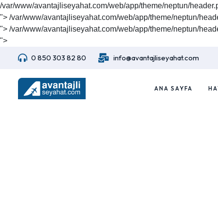
/var/www/avantajliseyahat.com/web/app/theme/neptun/header.
">
/var/www/avantajliseyahat.com/web/app/theme/neptun/heade
">
/var/www/avantajliseyahat.com/web/app/theme/neptun/heade
">
0 850 303 82 80
info@avantajliseyahat.com
ANA SAYFA
HA