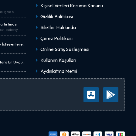
Kişisel Verileri Koruma Kanunu
"uçuş ve hi
Gizlilik Politikası
 fırtınası
Biletler Hakkında
nası sebebiy
Çerez Politikası
k İsteyenlere
Online Satış Sözleşmesi
Kullanım Koşulları
nlara En Uygun
Aydınlatma Metni