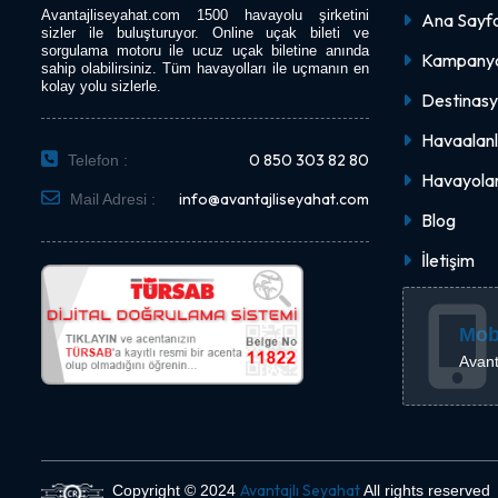
Avantajliseyahat.com 1500 havayolu şirketini
Ana Sayf
sizler ile buluşturuyor. Online uçak bileti ve
sorgulama motoru ile ucuz uçak biletine anında
Kampanya
sahip olabilirsiniz. Tüm havayolları ile uçmanın en
kolay yolu sizlerle.
Destinasy
Havaalanl
0 850 303 82 80
Telefon :
Havayolar
info@avantajliseyahat.com
Mail Adresi :
Blog
İletişim
Mob
Avant
Avantajlı Seyahat
Copyright © 2024
All rights reserved