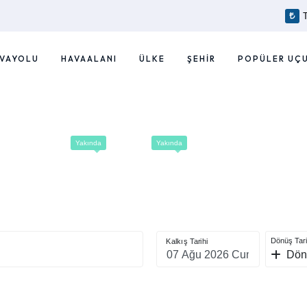
VAYOLU
HAVAALANI
ÜLKE
ŞEHIR
POPÜLER UÇ
Yakında
Yakında
Araç Kiralama
Transfer
Dönüş Tari
Kalkış Tarihi
Dön