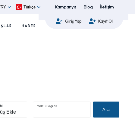
Kampanya
Blog
İletişim
TRY
Türkçe
Giriş Yap
Kayıt Ol
UŞLAR
HABER
hi
Yolcu Bilgileri
Ara
üş Ekle