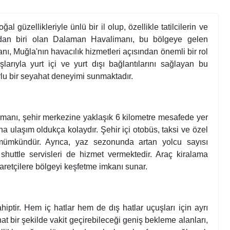
 güzellikleriyle ünlü bir il olup, özellikle tatilcilerin ve
arından biri olan Dalaman Havalimanı, bu bölgeye gelen
anı, Muğla'nın havacılık hizmetleri açısından önemli bir rol
rıyla yurt içi ve yurt dışı bağlantılarını sağlayan bu
lu bir seyahat deneyimi sunmaktadır.
anı, şehir merkezine yaklaşık 6 kilometre mesafede yer
a ulaşım oldukça kolaydır. Şehir içi otobüs, taksi ve özel
 mümkündür. Ayrıca, yaz sezonunda artan yolcu sayısı
 shuttle servisleri de hizmet vermektedir. Araç kiralama
yaretçilere bölgeyi keşfetme imkanı sunar.
ptir. Hem iç hatlar hem de dış hatlar uçuşları için ayrı
at bir şekilde vakit geçirebileceği geniş bekleme alanları,