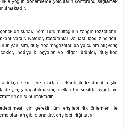
zellikle yoğun dönemlerde yolcuların konforunu sağlamak
unulmaktadır.
enekleri sunar. Hem Türk mutfağının zengin lezzetlerini
nı vardır. Kafeler, restoranlar ve fast food zincirleri,
unun yanı sıra, duty-free mağazaları da yolculara alışveriş
ekler, hediyelik eşyalar ve diğer ürünler, duty-free
dukça sıkıdır ve modern teknolojilerle donatılmıştır.
ekilde geçiş yapabilmesi için etkin bir şekilde uygulanır.
izmetleri de sunulmaktadır.
ebilmesi için gerekli tüm erişilebilirlik önlemleri ile
e alanları gibi olanaklar, erişilebilirliği artırır.