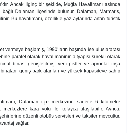
dır. Ancak ilginç bir şekilde, Muğla Havalimanı aslında
ya bağlı Dalaman ilçesinde bulunur. Dalaman, Marmaris,
ilinir. Bu havalimanı, özellikle yaz aylarında artan turistik
et vermeye başlamış, 1990’ların başında ise uluslararası
lebine paralel olarak havalimanının altyapısı sürekli olarak
rminal binası genişletilmiş, yeni pistler ve apronlar inşa
binaları, geniş park alanları ve yüksek kapasiteye sahip
alimanı, Dalaman ilçe merkezine sadece 6 kilometre
 merkezlere kara yolu ile kolayca ulaşılabilir. Ayrıca,
irlerine düzenli otobüs servisleri ve taksiler mevcuttur.
avantaj sağlar.