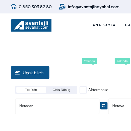
0 850 303 82 80
info@avantajliseyahat.com
ANA SAYFA
HA
Yakında
Yakında
Uçak bileti
Otel
Tur
Otobüs
Aktarmasız
Tek Yön
Gidiş Dönüş
Nereden
Nereye