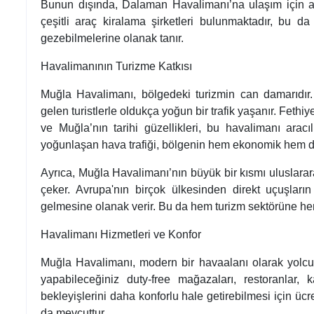
Bunun dışında, Dalaman Havalimanı’na ulaşım için ar
çeşitli araç kiralama şirketleri bulunmaktadır, bu da
gezebilmelerine olanak tanır.
Havalimanının Turizme Katkısı
Muğla Havalimanı, bölgedeki turizmin can damarıdır.
gelen turistlerle oldukça yoğun bir trafik yaşanır. Fethiy
ve Muğla’nın tarihi güzellikleri, bu havalimanı aracı
yoğunlaşan hava trafiği, bölgenin hem ekonomik hem de
Ayrıca, Muğla Havalimanı’nın büyük bir kısmı uluslararas
çeker. Avrupa'nın birçok ülkesinden direkt uçuşları
gelmesine olanak verir. Bu da hem turizm sektörüne hem
Havalimanı Hizmetleri ve Konfor
Muğla Havalimanı, modern bir havaalanı olarak yolcula
yapabileceğiniz duty-free mağazaları, restoranlar, k
bekleyişlerini daha konforlu hale getirebilmesi için ücr
da mevcuttur.