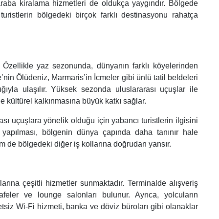
aba kiralama hizmetleri de oldukça yaygındır. Bölgede
 turistlerin bölgedeki birçok farklı destinasyonu rahatça
 Özellikle yaz sezonunda, dünyanın farklı köyelerinden
e’nin Ölüdeniz, Marmaris’in İcmeler gibi ünlü tatil beldeleri
lığıyla ulaşılır. Yüksek sezonda uluslararası uçuşlar ile
 kültürel kalkınmasına büyük katkı sağlar.
ı uçuşlara yönelik olduğu için yabancı turistlerin ilgisini
n yapılması, bölgenin dünya çapında daha tanınır hale
 de bölgedeki diğer iş kollarına doğrudan yansır.
rına çeşitli hizmetler sunmaktadır. Terminalde alışveriş
afeler ve lounge salonları bulunur. Ayrıca, yolcuların
etsiz Wi-Fi hizmeti, banka ve döviz büroları gibi olanaklar