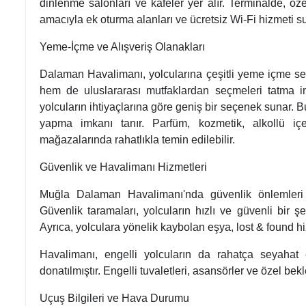
dinlenme salonları ve kafeler yer alır. Terminalde, ö
amacıyla ek oturma alanları ve ücretsiz Wi-Fi hizmeti s
Yeme-İçme ve Alışveriş Olanakları
Dalaman Havalimanı, yolcularına çeşitli yeme içme seç
hem de uluslararası mutfaklardan seçmeleri tatma imka
yolcuların ihtiyaçlarına göre geniş bir seçenek sunar. B
yapma imkanı tanır. Parfüm, kozmetik, alkollü içec
mağazalarında rahatlıkla temin edilebilir.
Güvenlik ve Havalimanı Hizmetleri
Muğla Dalaman Havalimanı'nda güvenlik önlemleri ol
Güvenlik taramaları, yolcuların hızlı ve güvenli bir ş
Ayrıca, yolculara yönelik kaybolan eşya, lost & found h
Havalimanı, engelli yolcuların da rahatça seyahat ed
donatılmıştır. Engelli tuvaletleri, asansörler ve özel beklem
Uçuş Bilgileri ve Hava Durumu