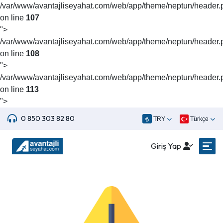
/var/www/avantajliseyahat.com/web/app/theme/neptun/header.
on line
107
">
/var/www/avantajliseyahat.com/web/app/theme/neptun/header.
on line
108
">
/var/www/avantajliseyahat.com/web/app/theme/neptun/header.
on line
113
">
0 850 303 82 80
TRY
Türkçe
Giriş Yap