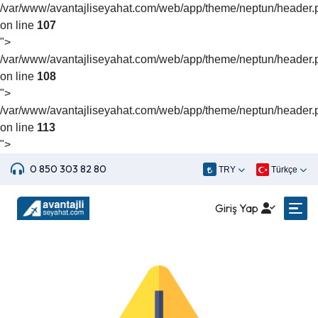
/var/www/avantajliseyahat.com/web/app/theme/neptun/header.
on line
107
">
/var/www/avantajliseyahat.com/web/app/theme/neptun/header.
on line
108
">
/var/www/avantajliseyahat.com/web/app/theme/neptun/header.
on line
113
">
0 850 303 82 80
TRY
Türkçe
Giriş Yap