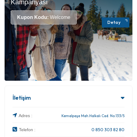
Kampanyası
Kupon Kodu:
Welcome
Detay
İletişim
Adres :
Kemalpaşa Mah.Halkalı Cad. No:133/5
0 850 303 82 80
Telefon :