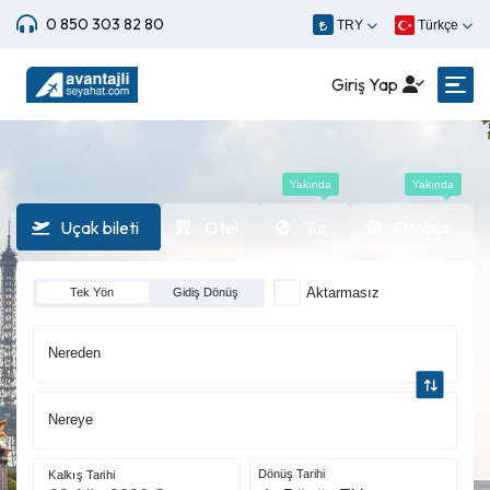
0 850 303 82 80
TRY
Türkçe
Giriş Yap
Yakında
Yakında
Uçak bileti
Otel
Tur
Otobüs
Aktarmasız
Tek Yön
Gidiş Dönüş
Nereden
Nereye
Dönüş Tarihi
Kalkış Tarihi