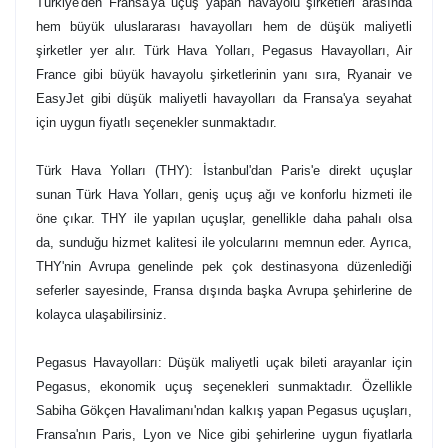
Türkiye'den Fransa'ya uçuş yapan havayolu şirketleri arasında
hem büyük uluslararası havayolları hem de düşük maliyetli
şirketler yer alır. Türk Hava Yolları, Pegasus Havayolları, Air
France gibi büyük havayolu şirketlerinin yanı sıra, Ryanair ve
EasyJet gibi düşük maliyetli havayolları da Fransa'ya seyahat
için uygun fiyatlı seçenekler sunmaktadır.
Türk Hava Yolları (THY): İstanbul'dan Paris'e direkt uçuşlar
sunan Türk Hava Yolları, geniş uçuş ağı ve konforlu hizmeti ile
öne çıkar. THY ile yapılan uçuşlar, genellikle daha pahalı olsa
da, sunduğu hizmet kalitesi ile yolcularını memnun eder. Ayrıca,
THY'nin Avrupa genelinde pek çok destinasyona düzenlediği
seferler sayesinde, Fransa dışında başka Avrupa şehirlerine de
kolayca ulaşabilirsiniz.
Pegasus Havayolları: Düşük maliyetli uçak bileti arayanlar için
Pegasus, ekonomik uçuş seçenekleri sunmaktadır. Özellikle
Sabiha Gökçen Havalimanı'ndan kalkış yapan Pegasus uçuşları,
Fransa'nın Paris, Lyon ve Nice gibi şehirlerine uygun fiyatlarla