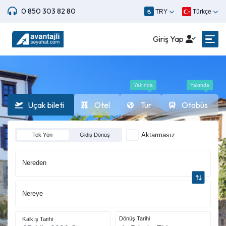
0 850 303 82 80
TRY
Türkçe
Giriş Yap
Yakında
Yakında
Uçak bileti
Otel
Tur
Otobüs
Aktarmasız
Tek Yön
Gidiş Dönüş
Nereden
Nereye
Dönüş Tarihi
Kalkış Tarihi