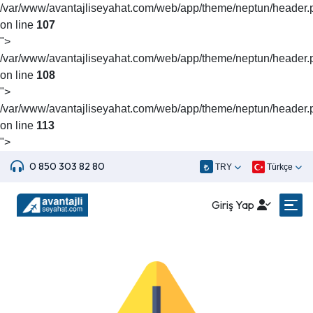
/var/www/avantajliseyahat.com/web/app/theme/neptun/header.
on line
107
">
/var/www/avantajliseyahat.com/web/app/theme/neptun/header.
on line
108
">
/var/www/avantajliseyahat.com/web/app/theme/neptun/header.
on line
113
">
0 850 303 82 80
TRY
Türkçe
Giriş Yap