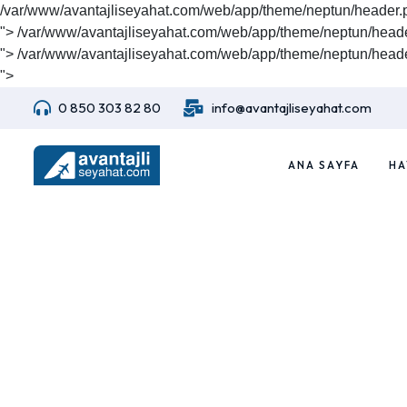
/var/www/avantajliseyahat.com/web/app/theme/neptun/header.
">
/var/www/avantajliseyahat.com/web/app/theme/neptun/heade
">
/var/www/avantajliseyahat.com/web/app/theme/neptun/heade
">
0 850 303 82 80
info@avantajliseyahat.com
ANA SAYFA
HA