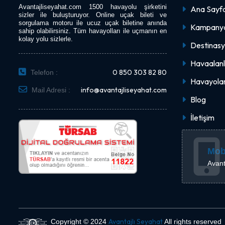
Avantajliseyahat.com 1500 havayolu şirketini
Ana Sayf
sizler ile buluşturuyor. Online uçak bileti ve
sorgulama motoru ile ucuz uçak biletine anında
Kampanya
sahip olabilirsiniz. Tüm havayolları ile uçmanın en
kolay yolu sizlerle.
Destinasy
Havaalanl
0 850 303 82 80
Telefon :
Havayolar
info@avantajliseyahat.com
Mail Adresi :
Blog
İletişim
Mob
Avant
Avantajlı Seyahat
Copyright © 2024
All rights reserved