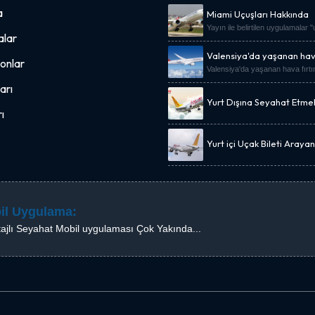
a
Miami Uçuşları Hakkında
Yayın ile belirtilen uygulamalar 
lar
Valensiya'da yaşanan hava
onlar
Valensiya'da yaşanan hava fırtı
arı
Yurt Dışına Seyahat Etme
Uçak Bileti Kampanyası.
ı
Yurt içi Uçak Bileti Araya
Fiyat Önerisi
il Uygulama:
ajlı Seyahat Mobil uygulaması Çok Yakında...