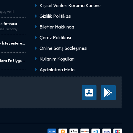
Kişisel Verileri Koruma Kanunu
"uçuş ve hi
Gizlilik Politikası
 fırtınası
Biletler Hakkında
nası sebebiy
Çerez Politikası
k İsteyenlere
Online Satış Sözleşmesi
Kullanım Koşulları
nlara En Uygun
Aydınlatma Metni