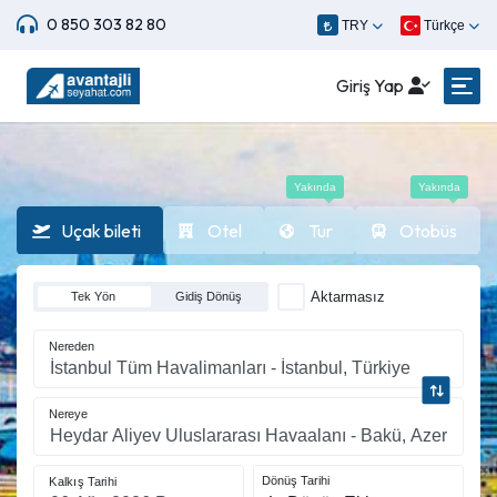
0 850 303 82 80
TRY
Türkçe
Giriş Yap
Yakında
Yakında
Uçak bileti
Otel
Tur
Otobüs
Aktarmasız
Tek Yön
Gidiş Dönüş
Nereden
Nereye
Dönüş Tarihi
Kalkış Tarihi