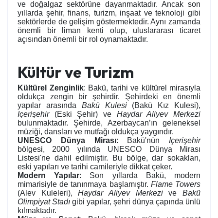
ve doğalgaz sektörüne dayanmaktadır. Ancak son
yıllarda şehir, finans, turizm, inşaat ve teknoloji gibi
sektörlerde de gelişim göstermektedir. Aynı zamanda
önemli bir liman kenti olup, uluslararası ticaret
açısından önemli bir rol oynamaktadır.
Kültür ve Turizm
Kültürel Zenginlik
: Bakü, tarihi ve kültürel mirasıyla
oldukça zengin bir şehirdir. Şehirdeki en önemli
yapılar arasında
Bakü Kulesi
(Bakü Kız Kulesi),
Içerişehir
(Eski Şehir) ve
Haydar Aliyev Merkezi
bulunmaktadır. Şehirde, Azerbaycan’ın geleneksel
müziği, dansları ve mutfağı oldukça yaygındır.
UNESCO Dünya Mirası
: Bakü'nün
Içerişehir
bölgesi, 2000 yılında UNESCO Dünya Mirası
Listesi'ne dahil edilmiştir. Bu bölge, dar sokakları,
eski yapıları ve tarihi camileriyle dikkat çeker.
Modern Yapılar
: Son yıllarda Bakü, modern
mimarisiyle de tanınmaya başlamıştır.
Flame Towers
(Alev Kuleleri),
Haydar Aliyev Merkezi
ve
Bakü
Olimpiyat Stadı
gibi yapılar, şehri dünya çapında ünlü
kılmaktadır.