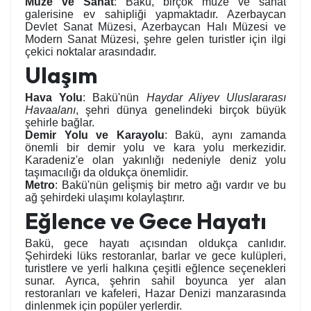
Müze ve Sanat
: Bakü, birçok müze ve sanat
galerisine ev sahipliği yapmaktadır. Azerbaycan
Devlet Sanat Müzesi, Azerbaycan Halı Müzesi ve
Modern Sanat Müzesi, şehre gelen turistler için ilgi
çekici noktalar arasındadır.
Ulaşım
Hava Yolu
: Bakü'nün
Haydar Aliyev Uluslararası
Havaalanı
, şehri dünya genelindeki birçok büyük
şehirle bağlar.
Demir Yolu ve Karayolu
: Bakü, aynı zamanda
önemli bir demir yolu ve kara yolu merkezidir.
Karadeniz'e olan yakınlığı nedeniyle deniz yolu
taşımacılığı da oldukça önemlidir.
Metro
: Bakü'nün gelişmiş bir metro ağı vardır ve bu
ağ şehirdeki ulaşımı kolaylaştırır.
Eğlence ve Gece Hayatı
Bakü, gece hayatı açısından oldukça canlıdır.
Şehirdeki lüks restoranlar, barlar ve gece kulüpleri,
turistlere ve yerli halkına çeşitli eğlence seçenekleri
sunar. Ayrıca, şehrin sahil boyunca yer alan
restoranları ve kafeleri, Hazar Denizi manzarasında
dinlenmek için popüler yerlerdir.