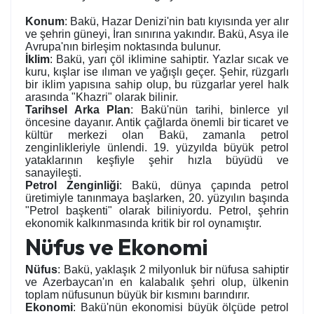
Konum
: Bakü, Hazar Denizi'nin batı kıyısında yer alır
ve şehrin güneyi, İran sınırına yakındır. Bakü, Asya ile
Avrupa'nın birleşim noktasında bulunur.
İklim
: Bakü, yarı çöl iklimine sahiptir. Yazlar sıcak ve
kuru, kışlar ise ılıman ve yağışlı geçer. Şehir, rüzgarlı
bir iklim yapısına sahip olup, bu rüzgarlar yerel halk
arasında "Khazri" olarak bilinir.
Tarihsel Arka Plan
: Bakü'nün tarihi, binlerce yıl
öncesine dayanır. Antik çağlarda önemli bir ticaret ve
kültür merkezi olan Bakü, zamanla petrol
zenginlikleriyle ünlendi. 19. yüzyılda büyük petrol
yataklarının keşfiyle şehir hızla büyüdü ve
sanayileşti.
Petrol Zenginliği
: Bakü, dünya çapında petrol
üretimiyle tanınmaya başlarken, 20. yüzyılın başında
"Petrol başkenti" olarak biliniyordu. Petrol, şehrin
ekonomik kalkınmasında kritik bir rol oynamıştır.
Nüfus ve Ekonomi
Nüfus
: Bakü, yaklaşık 2 milyonluk bir nüfusa sahiptir
ve Azerbaycan'ın en kalabalık şehri olup, ülkenin
toplam nüfusunun büyük bir kısmını barındırır.
Ekonomi
: Bakü'nün ekonomisi büyük ölçüde petrol