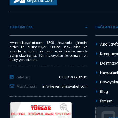
HAKKIMIZDA
BAĞLANTIL
Avantajliseyahat.com 1500 havayolu şirketini
Ana Sayf
sizler ile buluşturuyor. Online uçak bileti ve
sorgulama motoru ile ucuz uçak biletine anında
Kampanya
sahip olabilirsiniz. Tüm havayolları ile uçmanın en
kolay yolu sizlerle.
Destinasy
Havaalanl
0 850 303 82 80
Telefon :
Havayolar
info@avantajliseyahat.com
Mail Adresi :
Blog
İletişim