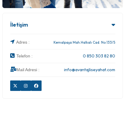
İletişim
Adres :
Kemalpaşa Mah.Halkalı Cad. No:133/5
0 850 303 82 80
Telefon :
info@avantajliseyahat.com
Mail Adresi :