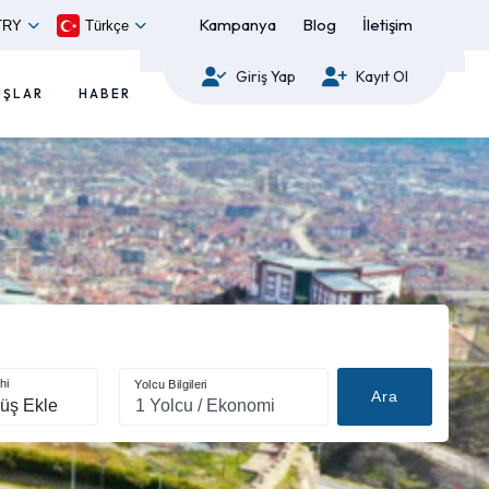
Kampanya
Blog
İletişim
TRY
Türkçe
Giriş Yap
Kayıt Ol
UŞLAR
HABER
hi
Yolcu Bilgileri
Ara
üş Ekle