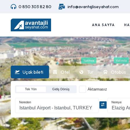
0 850 303 82 80
info@avantajliseyahat.com
ANA SAYFA
HA
Yakında
Yakında
Uçak bileti
Otel
Tur
Otobüs
Aktarmasız
Tek Yön
Gidiş Dönüş
Nereden
Nereye