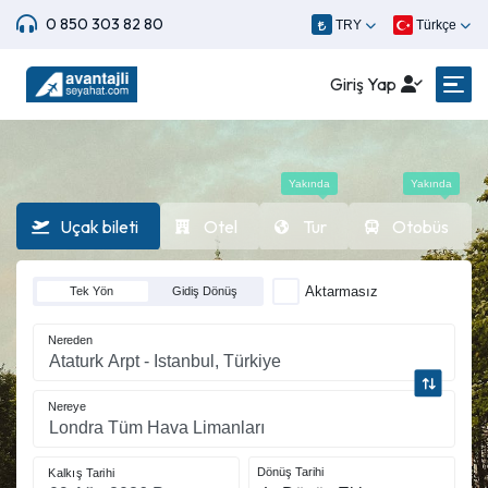
0 850 303 82 80
TRY
Türkçe
Giriş Yap
Yakında
Yakında
Uçak bileti
Otel
Tur
Otobüs
Aktarmasız
Tek Yön
Gidiş Dönüş
Nereden
Nereye
Dönüş Tarihi
Kalkış Tarihi