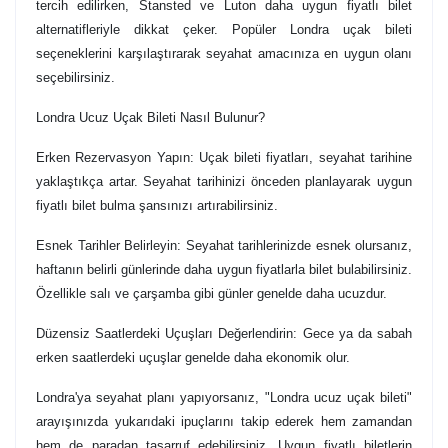
tercih edilirken, Stansted ve Luton daha uygun fiyatlı bilet
alternatifleriyle dikkat çeker. Popüler Londra uçak bileti
seçeneklerini karşılaştırarak seyahat amacınıza en uygun olanı
seçebilirsiniz.
Londra Ucuz Uçak Bileti Nasıl Bulunur?
Erken Rezervasyon Yapın: Uçak bileti fiyatları, seyahat tarihine
yaklaştıkça artar. Seyahat tarihinizi önceden planlayarak uygun
fiyatlı bilet bulma şansınızı artırabilirsiniz.
Esnek Tarihler Belirleyin: Seyahat tarihlerinizde esnek olursanız,
haftanın belirli günlerinde daha uygun fiyatlarla bilet bulabilirsiniz.
Özellikle salı ve çarşamba gibi günler genelde daha ucuzdur.
Düzensiz Saatlerdeki Uçuşları Değerlendirin: Gece ya da sabah
erken saatlerdeki uçuşlar genelde daha ekonomik olur.
Londra'ya seyahat planı yapıyorsanız, "Londra ucuz uçak bileti"
arayışınızda yukarıdaki ipuçlarını takip ederek hem zamandan
hem de paradan tasarruf edebilirsiniz. Uygun fiyatlı biletlerin