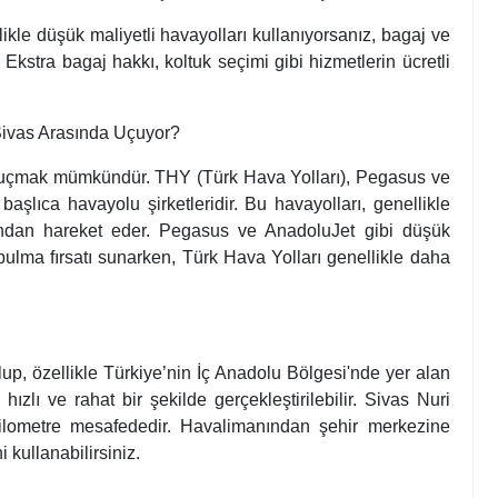
llikle düşük maliyetli havayolları kullanıyorsanız, bagaj ve
 Ekstra bagaj hakkı, koltuk seçimi gibi hizmetlerin ücretli
-Sivas Arasında Uçuyor?
 ile uçmak mümkündür. THY (Türk Hava Yolları), Pegasus ve
aşlıca havayolu şirketleridir. Bu havayolları, genellikle
ndan hareket eder. Pegasus ve AnadoluJet gibi düşük
i bulma fırsatı sunarken, Türk Hava Yolları genellikle daha
 olup, özellikle Türkiye’nin İç Anadolu Bölgesi'nde yer alan
ızlı ve rahat bir şekilde gerçekleştirilebilir. Sivas Nuri
ilometre mesafededir. Havalimanından şehir merkezine
 kullanabilirsiniz.