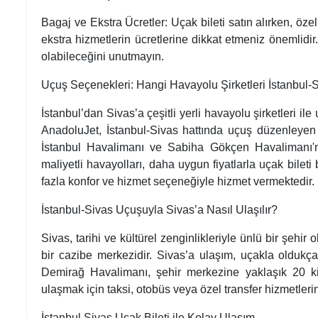
Bagaj ve Ekstra Ücretler: Uçak bileti satın alırken, öze
ekstra hizmetlerin ücretlerine dikkat etmeniz önemlidir.
olabileceğini unutmayın.
Uçuş Seçenekleri: Hangi Havayolu Şirketleri İstanbul
İstanbul’dan Sivas’a çeşitli yerli havayolu şirketleri
AnadoluJet, İstanbul-Sivas hattında uçuş düzenleyen b
İstanbul Havalimanı ve Sabiha Gökçen Havalimanı'
maliyetli havayolları, daha uygun fiyatlarla uçak bilet
fazla konfor ve hizmet seçeneğiyle hizmet vermektedir.
İstanbul-Sivas Uçuşuyla Sivas’a Nasıl Ulaşılır?
Sivas, tarihi ve kültürel zenginlikleriyle ünlü bir şehir
bir cazibe merkezidir. Sivas’a ulaşım, uçakla oldukça h
Demirağ Havalimanı, şehir merkezine yaklaşık 20 k
ulaşmak için taksi, otobüs veya özel transfer hizmetlerini
İstanbul Sivas Uçak Bileti ile Kolay Ulaşım