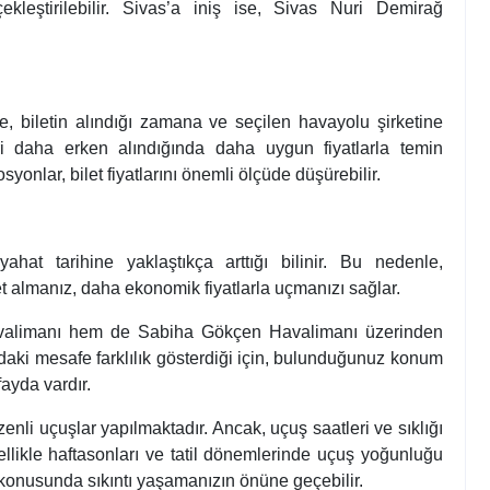
eştirilebilir. Sivas’a iniş ise, Sivas Nuri Demirağ
ine, biletin alındığı zamana ve seçilen havayolu şirketine
eri daha erken alındığında daha uygun fiyatlarla temin
syonlar, bilet fiyatlarını önemli ölçüde düşürebilir.
ahat tarihine yaklaştıkça arttığı bilinir. Bu nedenle,
let almanız, daha ekonomik fiyatlarla uçmanızı sağlar.
 Havalimanı hem de Sabiha Gökçen Havalimanı üzerinden
ındaki mesafe farklılık gösterdiği için, bulunduğunuz konum
ayda vardır.
zenli uçuşlar yapılmaktadır. Ancak, uçuş saatleri ve sıklığı
Özellikle haftasonları ve tatil dönemlerinde uçuş yoğunluğu
a konusunda sıkıntı yaşamanızın önüne geçebilir.