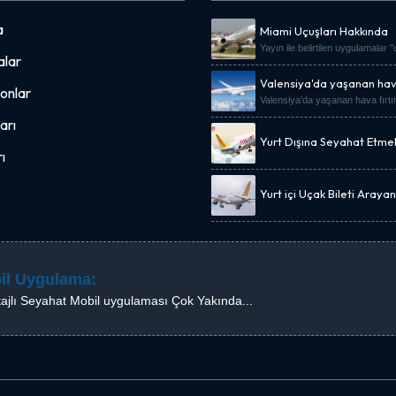
a
Miami Uçuşları Hakkında
Yayın ile belirtilen uygulamalar 
lar
Valensiya'da yaşanan hava
onlar
Valensiya'da yaşanan hava fırtı
arı
Yurt Dışına Seyahat Etme
Uçak Bileti Kampanyası.
ı
Yurt içi Uçak Bileti Araya
Fiyat Önerisi
il Uygulama:
ajlı Seyahat Mobil uygulaması Çok Yakında...