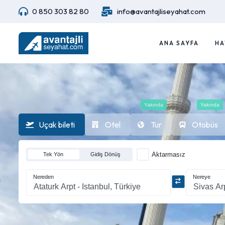
0 850 303 82 80
info@avantajliseyahat.com
ANA SAYFA
HA
Yakında
Yakında
Uçak bileti
Otel
Tur
Otobüs
Aktarmasız
Tek Yön
Gidiş Dönüş
Nereden
Nereye