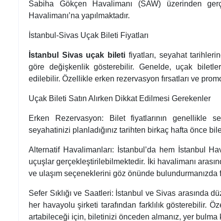
Sabiha Gökçen Havalimanı (SAW) üzerinden gerçekl
Havalimanı’na yapılmaktadır.
İstanbul-Sivas Uçak Bileti Fiyatları
İstanbul Sivas uçak bileti
fiyatları, seyahat tarihler
göre değişkenlik gösterebilir. Genelde, uçak biletl
edilebilir. Özellikle erken rezervasyon fırsatları ve promo
Uçak Bileti Satın Alırken Dikkat Edilmesi Gerekenler
Erken Rezervasyon: Bilet fiyatlarının genellikle sey
seyahatinizi planladığınız tarihten birkaç hafta önce bi
Alternatif Havalimanları: İstanbul’da hem İstanbul
uçuşlar gerçekleştirilebilmektedir. İki havalimanı aras
ve ulaşım seçeneklerini göz önünde bulundurmanızda f
Sefer Sıklığı ve Saatleri: İstanbul ve Sivas arasında dü
her havayolu şirketi tarafından farklılık gösterebilir. 
artabileceği için, biletinizi önceden almanız, yer bulm