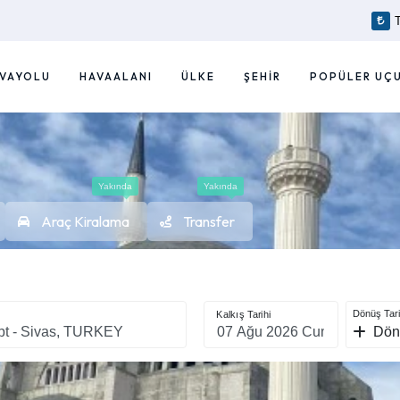
VAYOLU
HAVAALANI
ÜLKE
ŞEHIR
POPÜLER UÇ
Yakında
Yakında
Araç Kiralama
Transfer
Dönüş Tari
Kalkış Tarihi
Dön