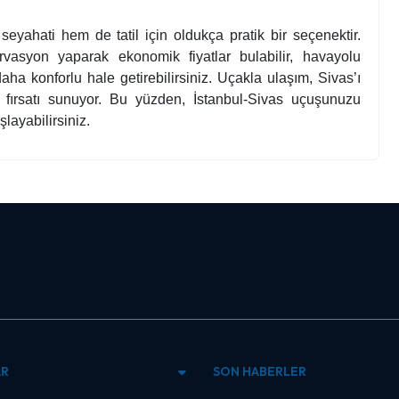
seyahati hem de tatil için oldukça pratik bir seçenektir.
rvasyon yaparak ekonomik fiyatlar bulabilir, havayolu
daha konforlu hale getirebilirsiniz. Uçakla ulaşım, Sivas’ı
k fırsatı sunuyor. Bu yüzden, İstanbul-Sivas uçuşunuzu
layabilirsiniz.
AR
SON HABERLER