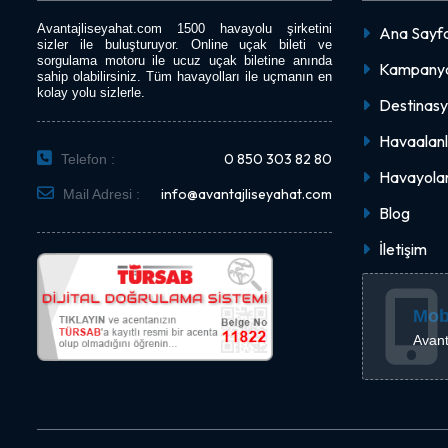
Avantajliseyahat.com 1500 havayolu şirketini
Ana Sayf
sizler ile buluşturuyor. Online uçak bileti ve
sorgulama motoru ile ucuz uçak biletine anında
Kampanya
sahip olabilirsiniz. Tüm havayolları ile uçmanın en
kolay yolu sizlerle.
Destinasy
Havaalanl
0 850 303 82 80
Telefon :
Havayolar
info@avantajliseyahat.com
Mail Adresi :
Blog
İletişim
Mob
Avant