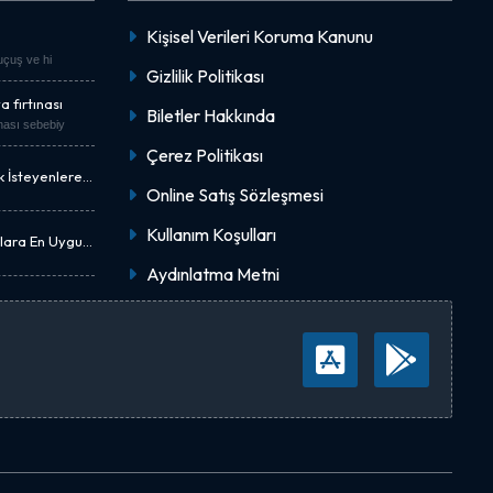
Kişisel Verileri Koruma Kanunu
"uçuş ve hi
Gizlilik Politikası
 fırtınası
Biletler Hakkında
nası sebebiy
Çerez Politikası
k İsteyenlere
Online Satış Sözleşmesi
Kullanım Koşulları
nlara En Uygun
Aydınlatma Metni