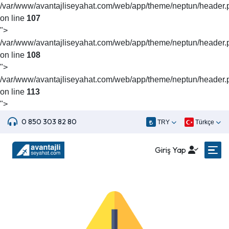
/var/www/avantajliseyahat.com/web/app/theme/neptun/header.
on line
107
">
/var/www/avantajliseyahat.com/web/app/theme/neptun/header.
on line
108
">
/var/www/avantajliseyahat.com/web/app/theme/neptun/header.
on line
113
">
0 850 303 82 80
TRY
Türkçe
Giriş Yap