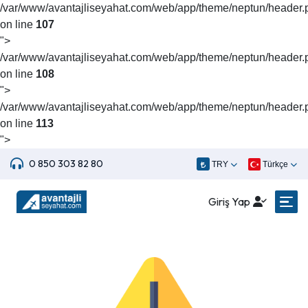
/var/www/avantajliseyahat.com/web/app/theme/neptun/header.
on line
107
">
/var/www/avantajliseyahat.com/web/app/theme/neptun/header.
on line
108
">
/var/www/avantajliseyahat.com/web/app/theme/neptun/header.
on line
113
">
0 850 303 82 80
TRY
Türkçe
Giriş Yap