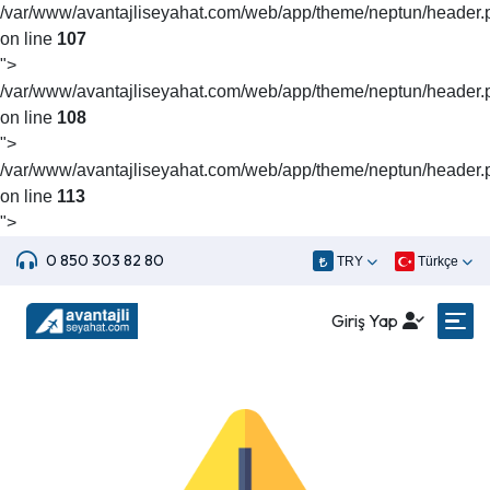
/var/www/avantajliseyahat.com/web/app/theme/neptun/header.
on line
107
">
/var/www/avantajliseyahat.com/web/app/theme/neptun/header.
on line
108
">
/var/www/avantajliseyahat.com/web/app/theme/neptun/header.
on line
113
">
0 850 303 82 80
TRY
Türkçe
Giriş Yap