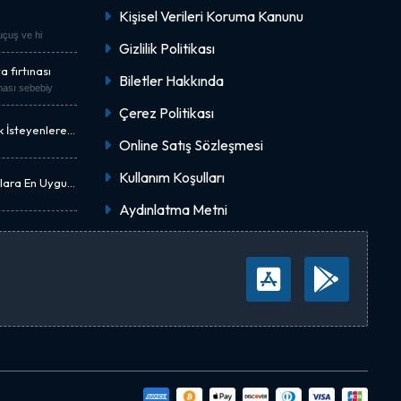
Kişisel Verileri Koruma Kanunu
"uçuş ve hi
Gizlilik Politikası
 fırtınası
Biletler Hakkında
nası sebebiy
Çerez Politikası
k İsteyenlere
Online Satış Sözleşmesi
Kullanım Koşulları
nlara En Uygun
Aydınlatma Metni