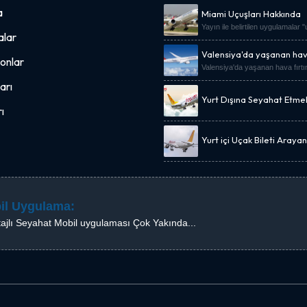
a
Miami Uçuşları Hakkında
Yayın ile belirtilen uygulamalar 
lar
Valensiya'da yaşanan hava
onlar
Valensiya'da yaşanan hava fırtı
arı
Yurt Dışına Seyahat Etme
Uçak Bileti Kampanyası.
ı
Yurt içi Uçak Bileti Araya
Fiyat Önerisi
il Uygulama:
ajlı Seyahat Mobil uygulaması Çok Yakında...