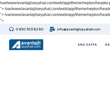
/var/www/avantajliseyahat.com/web/app/theme/neptun/header.
">
/var/www/avantajliseyahat.com/web/app/theme/neptun/heade
">
/var/www/avantajliseyahat.com/web/app/theme/neptun/heade
">
0 850 303 82 80
info@avantajliseyahat.com
ANA SAYFA
HA