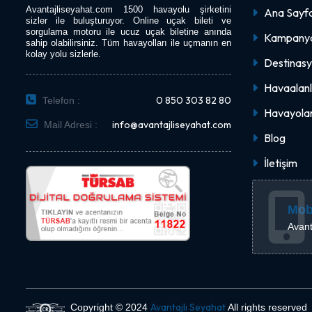
Avantajliseyahat.com 1500 havayolu şirketini
Ana Sayf
sizler ile buluşturuyor. Online uçak bileti ve
sorgulama motoru ile ucuz uçak biletine anında
Kampanya
sahip olabilirsiniz. Tüm havayolları ile uçmanın en
kolay yolu sizlerle.
Destinasy
Havaalanl
0 850 303 82 80
Telefon :
Havayolar
info@avantajliseyahat.com
Mail Adresi :
Blog
İletişim
Mob
Avant
Avantajlı Seyahat
Copyright © 2024
All rights reserved