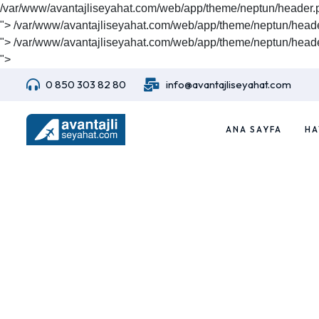
/var/www/avantajliseyahat.com/web/app/theme/neptun/header.
">
/var/www/avantajliseyahat.com/web/app/theme/neptun/heade
">
/var/www/avantajliseyahat.com/web/app/theme/neptun/heade
">
0 850 303 82 80
info@avantajliseyahat.com
ANA SAYFA
HA