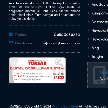
Avantajliseyahat.com 1500 havayolu şirketini
Ana Sayf
sizler ile buluşturuyor. Online uçak bileti ve
sorgulama motoru ile ucuz uçak biletine anında
Kampanya
sahip olabilirsiniz. Tüm havayolları ile uçmanın en
kolay yolu sizlerle.
Destinasy
Havaalanl
0 850 303 82 80
Telefon :
Havayolar
info@avantajliseyahat.com
Mail Adresi :
Blog
İletişim
Mob
Avant
Avantajlı Seyahat
Copyright © 2024
All rights reserved