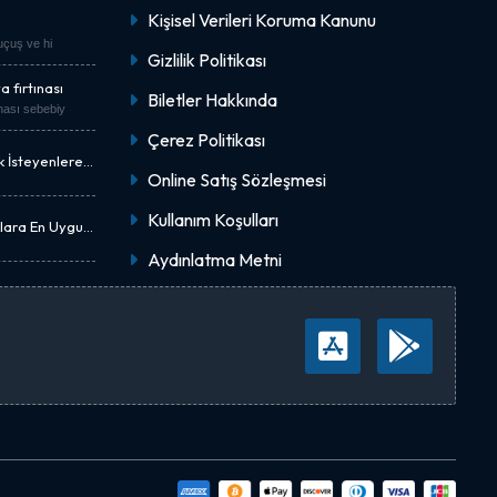
Kişisel Verileri Koruma Kanunu
"uçuş ve hi
Gizlilik Politikası
 fırtınası
Biletler Hakkında
nası sebebiy
Çerez Politikası
k İsteyenlere
Online Satış Sözleşmesi
Kullanım Koşulları
nlara En Uygun
Aydınlatma Metni