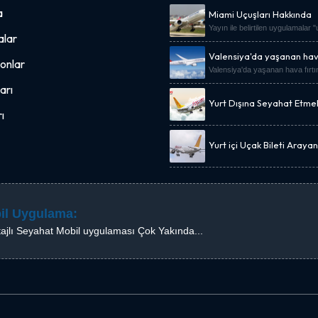
a
Miami Uçuşları Hakkında
Yayın ile belirtilen uygulamalar 
lar
Valensiya'da yaşanan hava
onlar
Valensiya'da yaşanan hava fırtı
arı
Yurt Dışına Seyahat Etme
Uçak Bileti Kampanyası.
ı
Yurt içi Uçak Bileti Araya
Fiyat Önerisi
il Uygulama:
ajlı Seyahat Mobil uygulaması Çok Yakında...