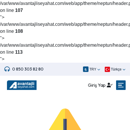
/var/www/avantajliseyahat.com/web/app/theme/neptun/header.
on line
107
">
/var/www/avantajliseyahat.com/web/app/theme/neptun/header.
on line
108
">
/var/www/avantajliseyahat.com/web/app/theme/neptun/header.
on line
113
">
0 850 303 82 80
TRY
Türkçe
Giriş Yap