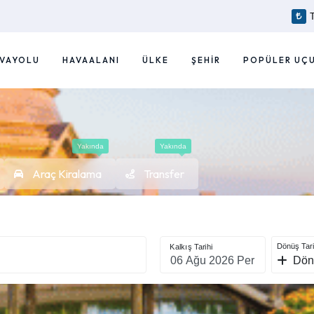
VAYOLU
HAVAALANI
ÜLKE
ŞEHIR
POPÜLER UÇ
Yakında
Yakında
Araç Kiralama
Transfer
Dönüş Tari
Kalkış Tarihi
Dön