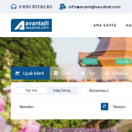
0 850 303 82 80
info@avantajliseyahat.com
ANA SAYFA
HA
Yakında
Yakında
Uçak bileti
Otel
Tur
Otobüs
Aktarmasız
Tek Yön
Gidiş Dönüş
Nereden
Nereye