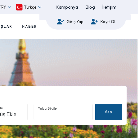
Kampanya
Blog
İletişim
TRY
Türkçe
Giriş Yap
Kayıt Ol
UŞLAR
HABER
hi
Yolcu Bilgileri
Ara
üş Ekle