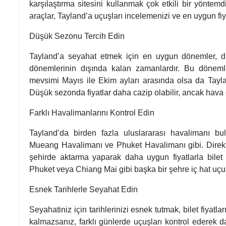
karşılaştırma sitesini kullanmak çok etkili bir yönte
araçlar, Tayland’a uçuşları incelemenizi ve en uygun fiya
Düşük Sezonu Tercih Edin
Tayland’a seyahat etmek için en uygun dönemler, d
dönemlerinin dışında kalan zamanlardır. Bu dönemle
mevsimi Mayıs ile Ekim ayları arasında olsa da Taylan
Düşük sezonda fiyatlar daha cazip olabilir, ancak hava
Farklı Havalimanlarını Kontrol Edin
Tayland’da birden fazla uluslararası havalimanı b
Mueang Havalimanı ve Phuket Havalimanı gibi. Direkt u
şehirde aktarma yaparak daha uygun fiyatlarla bilet 
Phuket veya Chiang Mai gibi başka bir şehre iç hat uçuş
Esnek Tarihlerle Seyahat Edin
Seyahatiniz için tarihlerinizi esnek tutmak, bilet fiyatlar
kalmazsanız, farklı günlerde uçuşları kontrol ederek dah